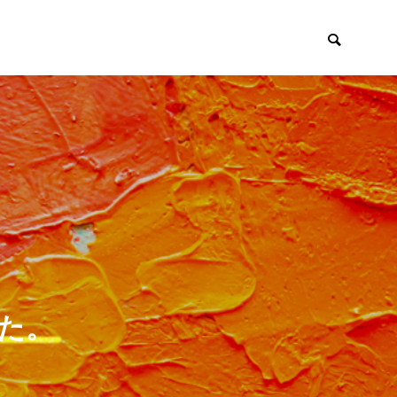
とゆかいなにゃん
Arakan’s Gold 
ち ～保護猫支援
Diary
～

た。