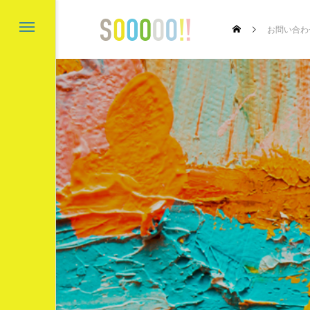
お問い合わ
’s Gold Coast
〇と口と△と ～成
成講座～
