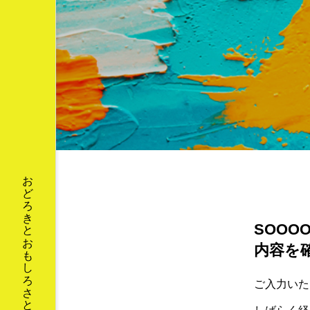
ドコーストの
【インボイスって結局
インボー！】
どうなの？】 ⑥どう
するX氏
新井カンナ
7
2023.05.22
SOO
内容を
2023年
2024年
Fa
ご入力いた
お金
すっと立つずっと２