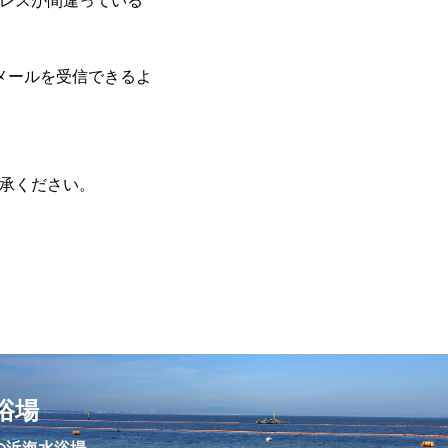
レスが間違っている
トナンバー
画
らのメールを受信できるよ
フライングスター風水
ロリキートチャン
動物
勝手に
承ください。
新商品
海開き
y
財務
郵便局
浴場