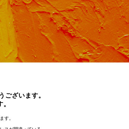
【ゴールドコーストの
回 【エピソー
ダブルレインボー！】
ーちゃん】
2024.06.07
瑞田モモ
.11.02
とうございます。
す。
OOOO!!STORE
お笑い
ます。
アドバイザー