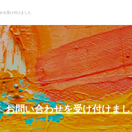
せを受け付けました
NEW POST
金養
ゲートナンバーのM-1
モモ
王者への道への道
こた
日誌
お問い合わせを受け付けまし