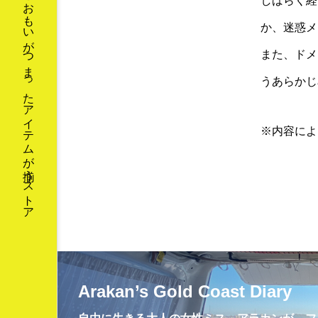
おどろきとおもしろさとおもいがつまったアイテムが揃うストア
しばらく経
インボイス制度
オースト
か、迷惑メ
ゴールドコースト
スキマ
また、ドメイ
ネットワークビジネス
ハ
うあらかじ
ブラックスワン
マル
二色の浜
便利
保
※内容によ
卓上カレンダー
南半球
漫才
漫才コンビ
開運バンジー
Arakan’s Gold Coast Diary