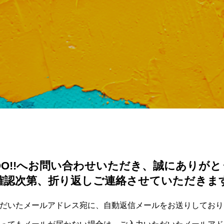
M-1グランプリ2022予選
第２５
結果報告
ド ま
有藤百俊
ゲートナン
バー
2023.02.04
2023
TAG LIST
OOO!!へお問い合わせいただき、誠にありが
確認次第、折り返しご連絡させていただきま
rmers market
Lime
M-1
Mother’s Day
SO
だいたメールアドレス宛に、自動返信メールをお送りしており
か月カレンダー
せんどう らっぽ
せんどう らっぽ、小説