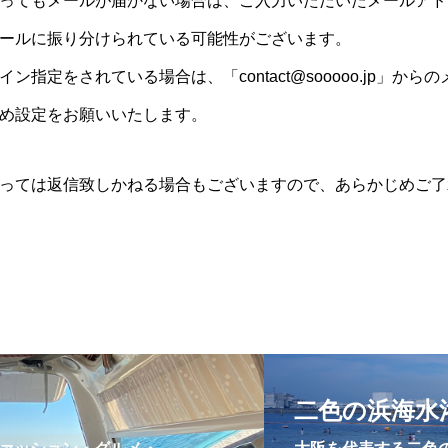
ってもメールが届かない場合は、ご入力いただいたメールアド
ラリア
カレンダー
ケミストウエアーハウス
ゲー
ールに振り分けられている可能性がございます。
時間
トカゲ
ナイトマーケット
ネコ
ネタ動
ン指定をされている場合は、「contact@sooooo.jp」か
ルくん
バンジー
パションフルーツ
ビーチ
め設定をお願いいたします。
ミスアラカン
メイくん
ラウンドアバウト
ルナ
護猫
保護猫活動
信貴山
修学旅行
副業
っては返信致しかねる場合もございますので、あらかじめご了
夏
大阪
奈良県
小説
新井カンナ
猫
経営
経験
自己投資
芸人
豪州diar
二色の浜海水