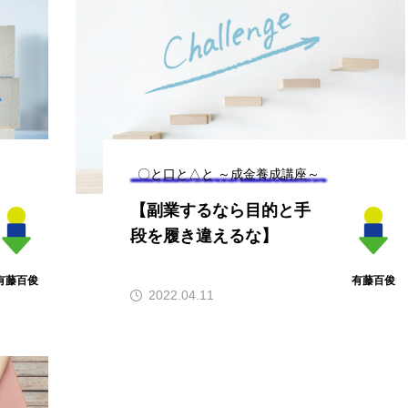
M-1グランプリ2022予選
第２５
結果報告
ド ま
有藤百俊
ゲートナン
バー
2023.02.04
2023
〇と口と△と ～成金養成講座～
【副業するなら目的と手
段を履き違えるな】
TAG LIST
有藤百俊
有藤百俊
2022.04.11
rmers market
Lime
M-1
Mother’s Day
SO
か月カレンダー
せんどう らっぽ
せんどう らっぽ、小説