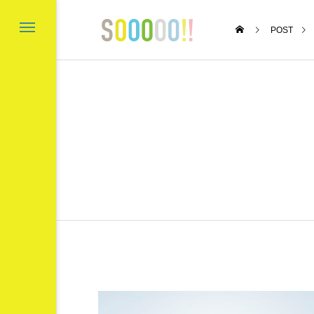
POST
’s Gold Coast
〇と口と△と ～成
成講座～
