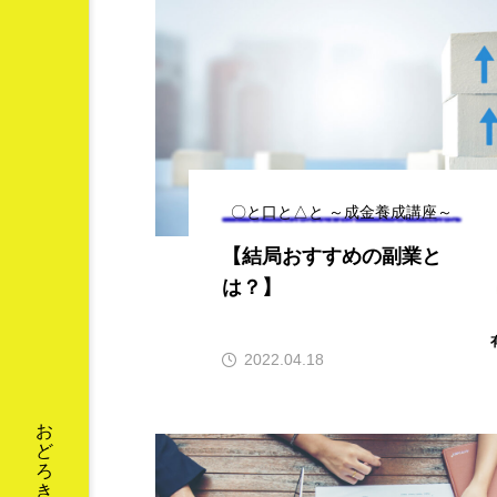
ドコーストの
【インボイスって結局
インボー！】
どうなの？】 ⑥どう
するX氏
新井カンナ
7
2023.05.22
〇と口と△と ～成金養成講座～
【結局おすすめの副業と
は？】
2022.04.18
2023年
2024年
Fa
お金
すっと立つずっと２