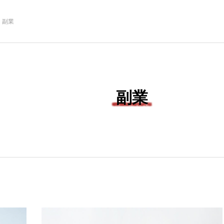
副業
NEW POST
副業
金養
ゲートナンバーのM-1
モモ
王者への道への道
こた
日誌