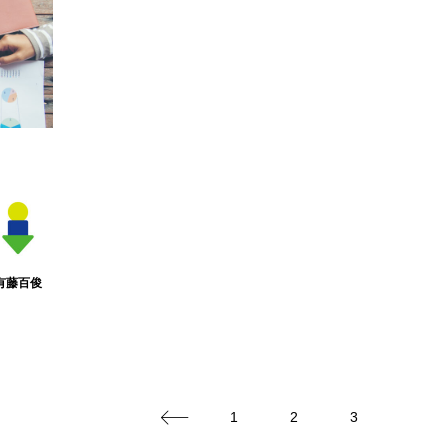
ラリア
カレンダー
ケミストウエアーハウス
ゲー
時間
トカゲ
ナイトマーケット
ネコ
ネタ動
ルくん
バンジー
パションフルーツ
ビーチ
ミスアラカン
メイくん
ラウンドアバウト
ルナ
護猫
保護猫活動
信貴山
修学旅行
副業
夏
大阪
奈良県
小説
新井カンナ
猫
経営
経験
自己投資
芸人
豪州diar
有藤百俊
1
2
3