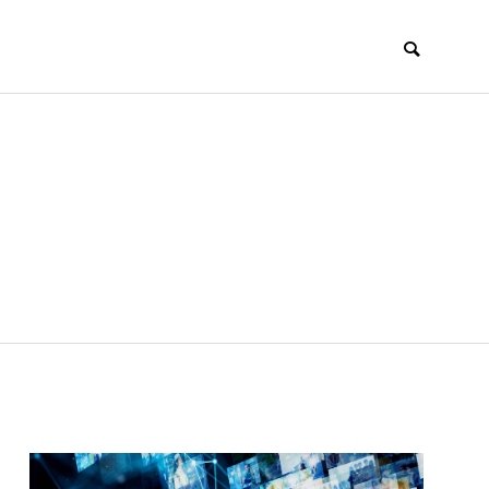
とゆかいなにゃん
Arakan’s Gold 
ち ～保護猫支援
Diary
～
