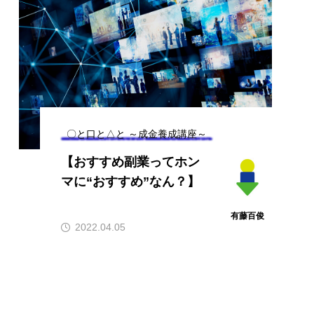
【ゴールドコーストの
回 【エピソー
ダブルレインボー！】
ーちゃん】
2024.06.07
瑞田モモ
.11.02
〇と口と△と ～成金養成講座～
【おすすめ副業ってホン
マに“おすすめ”なん？】
有藤百俊
2022.04.05
OOOO!!STORE
お笑い
アドバイザー