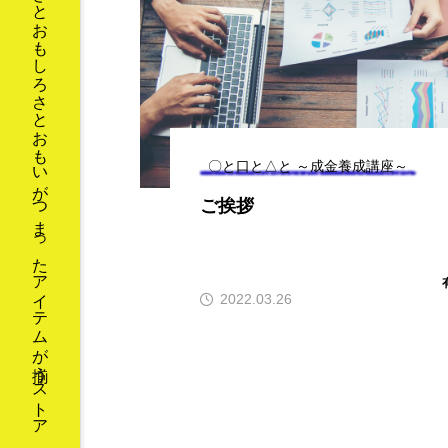
おどろきとおもしろさとおもいがつまったアイテムが揃うストア
インボイス制度
オースト
ゴールドコースト
スキマ
ネットワークビジネス
ハ
ブラックスワン
マル
〇と口と△と ～成金養成講座～
二色の浜
便利
保
ご挨拶
卓上カレンダー
南半球
漫才
漫才コンビ
2022.03.26
開運バンジー