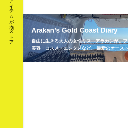
インボイス制度
オースト
ゴールドコースト
スキマ
ネットワークビジネス
ハ
Arakan’s Gold Coast Diary
ブラックスワン
マル
自由に生きる大人の女性ミス アラカンが、フ
美容・コスメ・エンタメなど、 最新のオース
二色の浜
便利
保
卓上カレンダー
南半球
漫才
漫才コンビ
開運バンジー