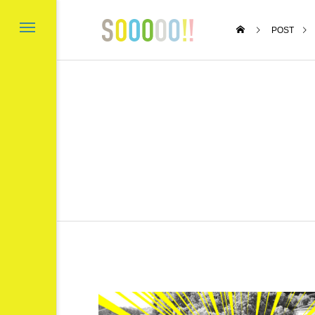
POST
n’s Gold Coast
〇と口と△と ～
成講座～
