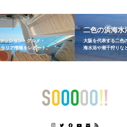
ラリア
カレンダー
ケミストウエアーハウス
ゲー
時間
トカゲ
ナイトマーケット
ネコ
ネタ動
ルくん
バンジー
パションフルーツ
ビーチ
二色の浜海水
ミスアラカン
メイくん
ラウンドアバウト
ルナ
ァッション・グルメ・
大阪を代表する二色
トラリア情報をレポート。
海水浴や潮干狩りな
護猫
保護猫活動
信貴山
修学旅行
副業
夏
大阪
奈良県
小説
新井カンナ
猫
経営
経験
自己投資
芸人
豪州diar