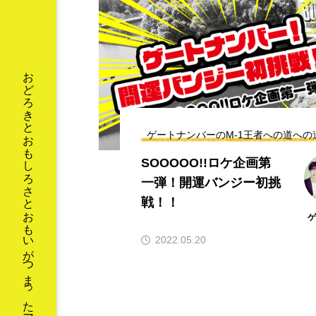
ルドコーストの
【インボイスって結局
レインボー！】
どうなの？】 ⑥どう
するX氏
おどろきとおもしろさとおもいがつまったアイテムが揃うストア
新井カンナ
6.07
2023.05.22
ゲートナンバーのM-1王者への道への
SOOOOO!!ロケ企画第
一弾！開運バンジー初挑
戦！！
2022.05.20
2023年
2024年
Fa
お金
すっと立つずっと２