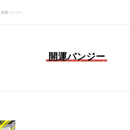
開運バンジー
NEW POST
開運バンジー
成金養
ゲートナンバーのM-1
モ
王者への道への道
こ
日