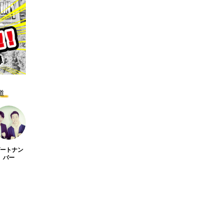
M-1グランプリ2022予選
第
結果報告
ド
有藤百俊
ゲートナン
バー
2023.02.04
2
道
TAG LIST
ゲートナン
バー
rmers market
Lime
M-1
Mother’s Day
SO
か月カレンダー
せんどう らっぽ
せんどう らっぽ、小説