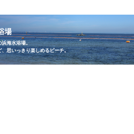
トナンバー
画
フライングスター風水
浴場
ロリキートチャン
の浜海水浴場。
ど、思いっきり楽しめるビーチ。
動物
勝手に
新商品
海開き
y
財務
郵便局