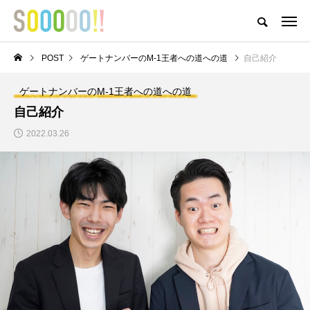
おどろきとおもしろさとおもいがつまったアイテムが揃うストア
POST
ゲートナンバーのM-1王者への道への道
自己紹介
HOME
ABOUT
MEMBER
POST
NEWS
PRIVACY POLI
ゲートナンバーのM-1王者への道への道
NEW POST
自己紹介
2022.03.26
〇と口と△と ～成金養成
ゲートナンバーのM-1王
講座～
者への道への道
【インボイスって結局
M-1グランプリ2022予
どうなの？】 ⑥どう
選結果報告