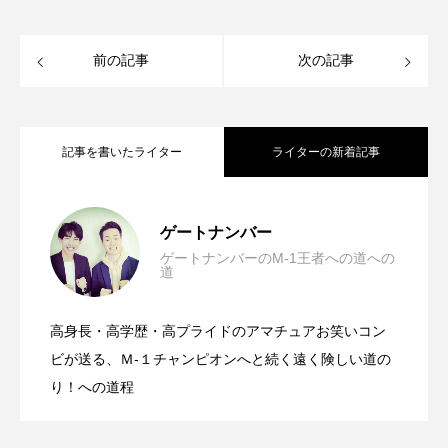
前の記事
次の記事
記事を書いたライター
ライターの新着記事
M-1グランプリ2022予選結果報告
2023.02.04
ゲートナンバー
ゲートナンバーのM-1王者への道への
道
ゲートナンバーのM-1挑戦密着リポート
2022.09.17
高身長・高学歴・高プライドのアマチュアお笑いコン
ゲートナンバーのM-1挑戦密着リポート
2022.09.16
【9月13日 19時30分】
ビが送る、Ｍ-１チャンピオンへと続く遠く険しい道の
り！への道程
【9月13日 13時13分】