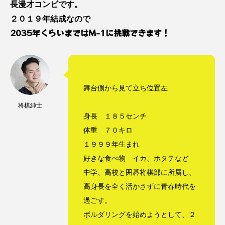
長漫才コンビです。
オーストラリア
カレンダー
２０１９年結成なので
ケミストウエアーハウス
ゲートナンバー
2035年くらいまではM-1に挑戦できます！
ゴールドコースト
スキマ時間
トカゲ
ナイトマーケット
ネコ
ネタ動画
舞台側から見て立ち位置左
ネットワークビジネス
ハルくん
バンジー
将棋紳士
パションフルーツ
ビーチ
身長 １８５センチ
体重 ７０キロ
フライングスター風水
ブラックスワン
１９９９年生まれ
マル
ミスアラカン
メイくん
好きな食べ物 イカ、ホタテなど
中学、高校と囲碁将棋部に所属し、
ラウンドアバウト
ルナ
ロリキートチャン
高身長を全く活かさずに青春時代を
二色の浜
便利
保護猫
保護猫活動
過ごす。
ボルダリングを始めようとして、２
信貴山
修学旅行
副業
動物