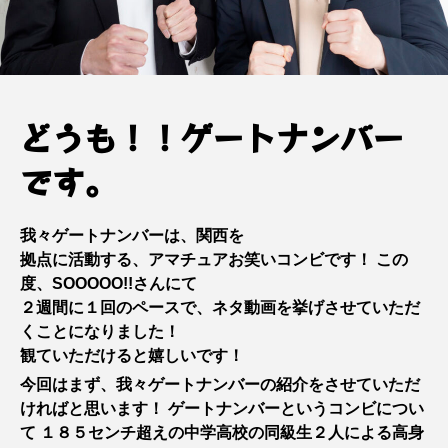
するX氏
ン
有藤百俊
ゲート
ンバー
2023.05.22
2023.02.04
どうも！！ゲートナンバー
TAG LIST
です。
2023年
2024年
Farmers market
我々ゲートナンバーは、関西を
Lime
M-1
Mother’s Day
拠点に活動する、アマチュアお笑いコンビです！
この
度、SOOOOO!!さんにて
SOOOOO!!STORE
お笑い
お金
２週間に１回のペースで、ネタ動画を挙げさせていただ
すっと立つずっと２か月カレンダー
くことになりました！
観ていただけると嬉しいです！
せんどう らっぽ
せんどう らっぽ、小説
今回はまず、我々ゲートナンバーの紹介をさせていただ
ければと思います！
ゲートナンバーというコンビについ
アドバイザー
インボイス制度
て
１８５センチ超えの中学高校の同級生２人による高身