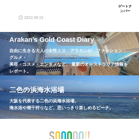
ゲートナ
ンバー
2022.09.15
Arakan’s Gold Coast Diary
自由に生きる大人の女性ミス アラカンが、ファッション・
グルメ・
美容・コスメ・エンタメなど、 最新のオーストラリア情報を
レポート。
二色の浜海水浴場
大阪を代表する二色の浜海水浴場。
海水浴や潮干狩りなど、思いっきり楽しめるビーチ。