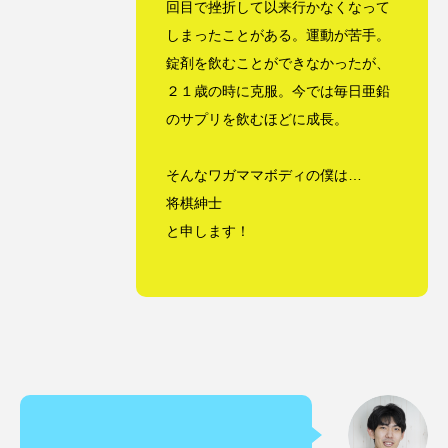
回目で挫折して以来行かなくなって
勝手に
卓上カレンダー
南半球
夏
しまったことがある。運動が苦手。
錠剤を飲むことができなかったが、
大阪
奈良県
小説
新井カンナ
２１歳の時に克服。今では毎日亜鉛
のサプリを飲むほどに成長。
新商品
海開き
漫才
漫才コンビ
猫
経営
経験
自己投資
芸人
そんなワガママボディの僕は…
将棋紳士
豪州diary
財務
郵便局
と申します！
開運バンジー