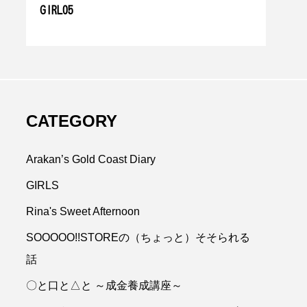
GIRL05
初め
【ゴールドコーストの
回 【エピソー
ダブルレインボー！】
ーちゃん】
2024.06.07
瑞田モモ
.11.02
CATEGORY
Arakan’s Gold Coast Diary
GIRLS
Rina's Sweet Afternoon
SOOOOO!!STOREの（ちょっと）そそられる
OOOO!!STORE
お笑い
話
〇と口と△と ～成金養成講座～
アドバイザー