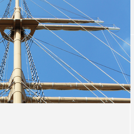
レンダー
第１１回【保護猫活動のトラブル①】
M-1グランプリ2022予選
第２５
結果報告
ド ま
有藤百俊
ゲートナン
バー
2023.02.04
2023
TAG LIST
rmers market
Lime
M-1
Mother’s Day
SO
か月カレンダー
せんどう らっぽ
せんどう らっぽ、小説