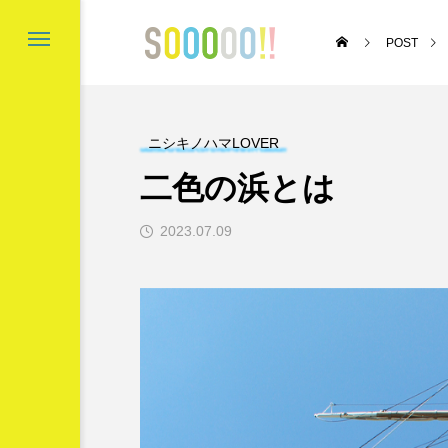
POST
ニシキノハマLOVER
二色の浜とは
’s Gold Coast
〇と口と△と ～成
成講座～
2023.07.09

スポンサーリンク