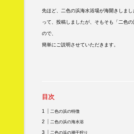
インボイス制度
オースト
先ほど、二色の浜海水浴場が海開きしまし
ゴールドコースト
スキマ
って、投稿しましたが、そもそも「二色の
ネットワークビジネス
ハ
ので、
ブラックスワン
マル
簡単にご説明させていただきます。
二色の浜
便利
保
卓上カレンダー
南半球
漫才
漫才コンビ
開運バンジー
目次
二色の浜の特徴
二色の浜の海水浴
二色の浜の潮干狩り