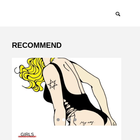
RECOMMEND
とゆかいなにゃん
Arakan’s Gold 
ち ～保護猫支援
Diary
～

日
モモ
GIRLS
誌～