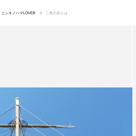
ニシキノハマLOVER
二色の浜とは
NEW POST
金養
ゲートナンバーのM-1
モモ
王者への道への道
こた
日誌
モモとゆかいなにゃんこたち ～保護猫支援
誌～