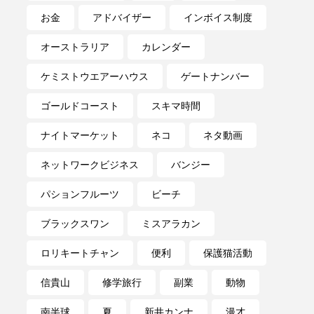
お金
アドバイザー
インボイス制度
オーストラリア
カレンダー
ケミストウエアーハウス
ゲートナンバー
ゴールドコースト
スキマ時間
ナイトマーケット
ネコ
ネタ動画
ネットワークビジネス
バンジー
パションフルーツ
ビーチ
ブラックスワン
ミスアラカン
ロリキートチャン
便利
保護猫活動
信貴山
修学旅行
副業
動物
南半球
夏
新井カンナ
漫才