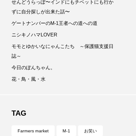
せんどうらっぽ〜インドにもチベットにも行か
トナンバー
ずに自分探しが出来た話〜
画
ゲートナンバーのM-1王者への道への道
フライングスター風水
ニシキノハマLOVER
ロリキートチャン
モモとゆかいなにゃんこたち ～保護猫支援日
動物
勝手に
誌～
今日のぽんちゃん。
新商品
海開き
花・鳥・風・水
y
財務
郵便局
TAG
Farmers market
M-1
お笑い