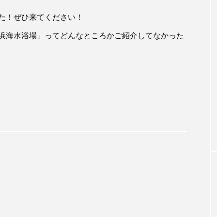
ラリア
カレンダー
ケミストウエアーハウス
ゲー
た！ぜひ来てください！
時間
トカゲ
ナイトマーケット
ネコ
ネタ動
浜海水浴場」ってどんなところかご紹介してなかった
ルくん
バンジー
パションフルーツ
ビーチ
ミスアラカン
メイくん
ラウンドアバウト
ルナ
護猫
保護猫活動
信貴山
修学旅行
副業
夏
大阪
奈良県
小説
新井カンナ
猫
経営
経験
自己投資
芸人
豪州diar