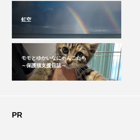
虹空
モモとゆかいなにゃんこたち
～保護猫支援日誌～
PR