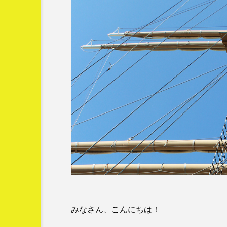
すっと立つずっと２か月カ
ドコーストの
【インボイスって結局
インボー！】
どうなの？】 ⑥どう
するX氏
新井カンナ
7
2023.05.22
2023年
2024年
Fa
みなさん、こんにちは！
お金
すっと立つずっと２