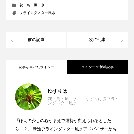
花・鳥・風・水
勝手に
卓上カレンダー
南半球
夏
フライングスター風水
大阪
奈良県
小説
新井カンナ
新商品
海開き
漫才
漫才コンビ
前の記事
次の記事
猫
経営
経験
自己投資
芸人
豪州diary
財務
郵便局
記事を書いたライター
ライターの新着記事
開運バンジー
第九運 第二年 申月（2025年8月7日～
2025.08.13
ゆずりは
花・鳥・風・水 ～ゆずりは流フライ
ングスター風水～
第九運 第二年 未月（2025年7月7日～
2025.07.08
9月6日）～ゆずりは流フライングスター
「ほんの少しの心がまえで運勢が変えられるとした
第九運 第二年 午月（2025年6月5日～
2025.06.13
8月6日）～ゆずりは流フライングスター
ら…？」 新進フライングスター風水アドバイザーがお
風水～