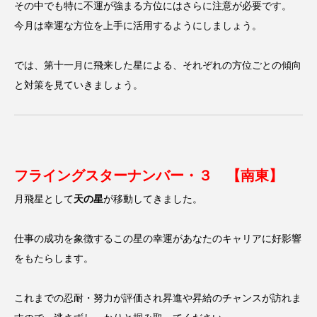
その中でも特に不運が強まる方位にはさらに注意が必要です。
するX氏
今月は幸運な方位を上手に活用するようにしましょう。
ン
有藤百俊
ゲート
ンバー
2023.05.22
2023.02.04
では、第十一月に飛来した星による、それぞれの方位ごとの傾向
と対策を見ていきましょう。
TAG LIST
2023年
2024年
Farmers market
Lime
M-1
Mother’s Day
フライングスターナンバー・３ 【南東】
月飛星として
天の星
が移動してきました。
SOOOOO!!STORE
お笑い
お金
すっと立つずっと２か月カレンダー
仕事の成功を象徴するこの星の幸運があなたのキャリアに好影響
をもたらします。
せんどう らっぽ
せんどう らっぽ、小説
アドバイザー
インボイス制度
これまでの忍耐・努力が評価され昇進や昇給のチャンスが訪れま