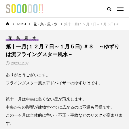
おどろきとおもしろさとおもいがつまったアイテムが揃うストア
POST
花・鳥・風・水
第十一月(１２月７日～１月５日) ＃３ ～ゆずりは流フライングスター風水～
HOME
ABOUT
MEMBER
POST
NEWS
PRIVACY POLI
花・鳥・風・水
NEW POST
第十一月(１２月７日～１月５日) ＃３ ～ゆずり
は流フライングスター風水～
〇と口と△と ～成金養成
ゲートナンバーのM-1王
2023.12.07
講座～
者への道への道
ありがとうございます。
フライングスター風水アドバイザーのゆずりはです。
第十一月は中央に良くない星が飛来します。
中央からの影響が建物すべてに広がるのは不運も同様です。
この一ヶ月は全体的に争い・不正・事故などのリスクが高まりま
【インボイスって結局
M-1グランプリ2022予
す。
どうなの？】 ⑥どう
選結果報告