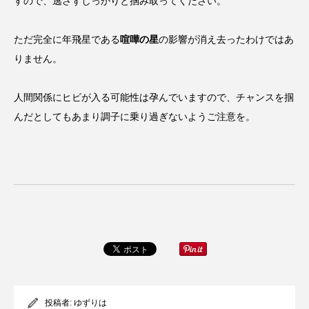
すので、逃さずしっかりと掴み取ってください。
オーストラリア
カレンダー
ケミストウエアーハウス
ゲートナンバー
ただ完全に年飛星である
喧嘩の星
の影響が消え去ったわけではあ
りません。
ゴールドコースト
スキマ時間
トカゲ
ナイトマーケット
ネコ
ネタ動画
人間関係にヒビが入る可能性は孕んでいますので、チャンスを掴
んだとしてもあまり調子に乗り過ぎないようご注意を。
ネットワークビジネス
ハルくん
バンジー
パションフルーツ
ビーチ
フライングスター風水
ブラックスワン
マル
ミスアラカン
メイくん
ラウンドアバウト
ルナ
ロリキートチャン
二色の浜
便利
保護猫
保護猫活動
信貴山
修学旅行
副業
動物
投稿者:
ゆずりは