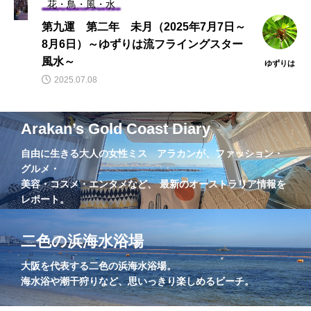
花・鳥・風・水
第九運 第二年 未月（2025年7月7日～
8月6日）～ゆずりは流フライングスター
風水～
ゆずりは
2025.07.08
Arakan’s Gold Coast Diary
自由に生きる大人の女性ミス アラカンが、ファッション・
グルメ・
美容・コスメ・エンタメなど、 最新のオーストラリア情報を
レポート。
二色の浜海水浴場
大阪を代表する二色の浜海水浴場。
海水浴や潮干狩りなど、思いっきり楽しめるビーチ。