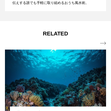
伝えする誰でも手軽に取り組めるおうち風水術。
7月6日）～ゆずりは流フライングスター
風水～
風水～
RELATED
