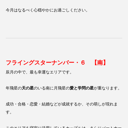
今月はなるべく心穏やかにお過ごしください。
フライングスターナンバー・６ 【南】
辰月の中で、最も幸運なエリアです。
年飛星の
天の星
のいる南に月飛星の
愛と学問の星
が重なります。
成功・合格・恋愛・結婚などが成就するか、その萌しが現れま
す。
このエリアを寝室に活用しているカップルは、さらにパートナー