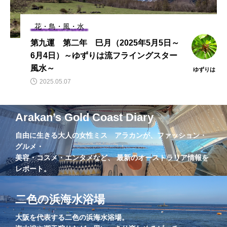
花・鳥・風・水
第九運 第二年 巳月（2025年5月5日～
6月4日）～ゆずりは流フライングスター
風水～
ゆずりは
2025.05.07
Arakan’s Gold Coast Diary
自由に生きる大人の女性ミス アラカンが、ファッション・
グルメ・
美容・コスメ・エンタメなど、 最新のオーストラリア情報を
レポート。
二色の浜海水浴場
大阪を代表する二色の浜海水浴場。