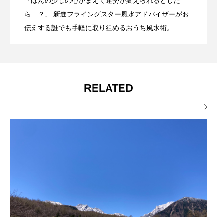
「ほんの少しの心がまえで運勢が変えられるとした
第九運 第二年 午月（2025年6月5日～
2025.06.13
8月6日）～ゆずりは流フライングスター
ら…？」 新進フライングスター風水アドバイザーがお
風水～
伝えする誰でも手軽に取り組めるおうち風水術。
7月6日）～ゆずりは流フライングスター
風水～
風水～
RELATED
