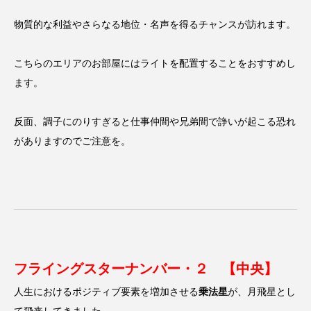
勝手に
卓上カレンダー
南半球
夏
物質的な利益やさらなる地位・名声を得るチャンスが訪れます。
大阪
奈良県
小説
新井カンナ
こちらのエリアのお部屋にはライトを配置することをおすすめし
ます。
新商品
海開き
漫才
漫才コンビ
猫
経営
経験
自己投資
芸人
反面、調子にのりすぎると仕事仲間や兄弟間で諍いが起こる恐れ
がありますのでご注意を。
豪州diary
財務
郵便局
開運バンジー
フライングスターナンバー・２ 【中央】
人生におけるポジティブ要素を増加させる
乗法星
が、月飛星とし
て飛来してきました。