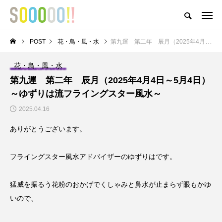
おどろきとおもしろさとおもいがつまったアイテムが揃うストア
POST
花・鳥・風・水
第九運 第二年 辰月（2025年4月4日～5月4日）～ゆずりは流フライングスター風水～
HOME
ABOUT
MEMBER
POST
NEWS
PRIVACY POLI
花・鳥・風・水
NEW POST
第九運 第二年 辰月（2025年4月4日～5月4日）
～ゆずりは流フライングスター風水～
〇と口と△と ～成金養成
ゲートナンバーのM-1王
2025.04.16
講座～
者への道への道
ありがとうございます。
フライングスター風水アドバイザーのゆずりはです。
猛威を振るう花粉のおかげでくしゃみと鼻水が止まらず眼もかゆ
いので、
【インボイスって結局
M-1グランプリ2022予
どうなの？】 ⑥どう
選結果報告