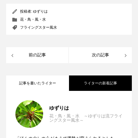
投稿者:
ゆずりは
花・鳥・風・水
フライングスター風水
前の記事
次の記事
記事を書いたライター
ライターの新着記事
第九運 第二年 申月（2025年8月7日～
2025.08.13
ゆずりは
花・鳥・風・水 ～ゆずりは流フライ
ングスター風水～
第九運 第二年 未月（2025年7月7日～
2025.07.08
9月6日）～ゆずりは流フライングスター