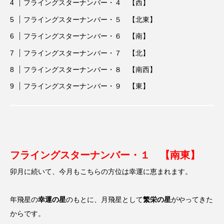
フライングスターナンバー・４ 【西】
オーストラリア
カレンダー
フライングスターナンバー・５ 【北東】
ケミストウエアーハウス
ゲートナンバー
フライングスターナンバー・６ 【南】
ゴールドコースト
スキマ時間
トカゲ
フライングスターナンバー・７ 【北】
ナイトマーケット
ネコ
ネタ動画
フライングスターナンバー・８ 【南西】
フライングスターナンバー・９ 【東】
ネットワークビジネス
ハルくん
バンジー
パションフルーツ
ビーチ
フライングスター風水
ブラックスワン
フライングスターナンバー・１ 【南東】
マル
ミスアラカン
メイくん
卯月に続いて、今月もこちらの方位は幸運に恵まれます。
ラウンドアバウト
ルナ
ロリキートチャン
二色の浜
便利
保護猫
保護猫活動
年飛星の
幸運の星
のもとに、月飛星として
繁栄の星
がやってきた
からです。
信貴山
修学旅行
副業
動物