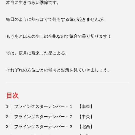
本当に生きづらい季節です。
するX氏
ン
有藤百俊
ゲート
ンバー
2023.05.22
2023.02.04
毎日のように熱っぽくて何もする気が起きませんが、
もうあとほんの少しの辛抱なので気合で乗り切ります！
TAG LIST
では、辰月に飛来した星による、
2023年
2024年
Farmers market
それぞれの方位ごとの傾向と対策を見ていきましょう。
Lime
M-1
Mother’s Day
SOOOOO!!STORE
お笑い
お金
目次
すっと立つずっと２か月カレンダー
フライングスターナンバー・１ 【南東】
せんどう らっぽ
せんどう らっぽ、小説
フライングスターナンバー・２ 【中央】
アドバイザー
インボイス制度
フライングスターナンバー・３ 【北西】