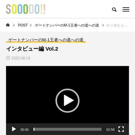
おどろきとおもしろさとおもいがつまったアイテムが揃うストア
POST
ゲートナンバーのM-1王者への道への道
インタビュー編 Vol.2
HOME
ABOUT
MEMBER
POST
NEWS
PRIVACY POLI
ゲートナンバーのM-1王者への道への道
NEW POST
インタビュー編 Vol.2
2022.08.13
〇と口と△と ～成金養成
ゲートナンバーのM-1王
動
講座～
者への道への道
画
プ
レ
ー
ヤ
ー
【インボイスって結局
M-1グランプリ2022予
00:00
02:58
どうなの？】 ⑥どう
選結果報告