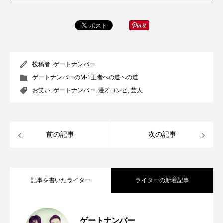
するX氏
ン
有藤百俊
ゲート
ンバー
2023.05.22
2023.02.04
投稿者:
ゲートナンバー
TAG LIST
ゲートナンバーのM-1王者への道への道
お笑い
,
ゲートナンバー
,
漫才コンビ
,
芸人
2023年
2024年
Farmers market
Lime
M-1
Mother’s Day
前の記事
次の記事
SOOOOO!!STORE
お笑い
お金
すっと立つずっと２か月カレンダー
記事を書いたライター
ライターの新着記事
せんどう らっぽ
せんどう らっぽ、小説
アドバイザー
インボイス制度
M-1グランプリ2022予選結果報告
2023.02.04
ゲートナンバー