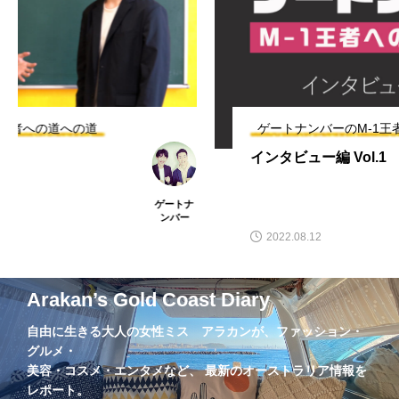
勝手に
卓上カレンダー
南半球
夏
大阪
奈良県
小説
新井カンナ
新商品
海開き
漫才
漫才コンビ
ゲートナンバーのM-1王者への道への道
猫
経営
経験
自己投資
芸人
インタビュー編 Vol.1
豪州diary
財務
郵便局
ゲートナ
ンバー
開運バンジー
2022.08.12
Arakan’s Gold Coast Diary
自由に生きる大人の女性ミス アラカンが、ファッション・
グルメ・
美容・コスメ・エンタメなど、 最新のオーストラリア情報を
レポート。