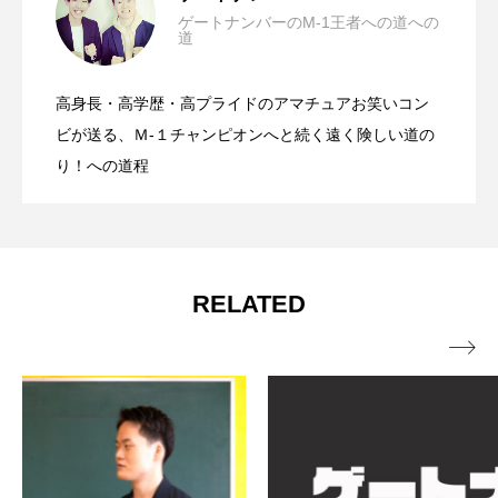
オーストラリア
カレンダー
ゲートナンバーのM-1王者への道への
道
ゲートナンバーのM-1挑戦密着リポート
2022.09.17
ケミストウエアーハウス
ゲートナンバー
高身長・高学歴・高プライドのアマチュアお笑いコン
ゴールドコースト
スキマ時間
トカゲ
ゲートナンバーのM-1挑戦密着リポート
2022.09.16
【9月13日 19時30分】
ビが送る、Ｍ-１チャンピオンへと続く遠く険しい道の
ナイトマーケット
ネコ
ネタ動画
り！への道程
ネットワークビジネス
ハルくん
バンジー
【9月13日 13時13分】
パションフルーツ
ビーチ
フライングスター風水
ブラックスワン
RELATED
マル
ミスアラカン
メイくん

ラウンドアバウト
ルナ
ロリキートチャン
二色の浜
便利
保護猫
保護猫活動
信貴山
修学旅行
副業
動物