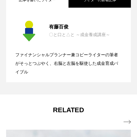
記事を書いたライター
ライターの新着記事
【インボイスって結局どうなの？】 ⑥
2023.05.22
有藤百俊
〇と口と△と ～成金養成講座～
【インボイスって結局どうなの？】 ⑤
2023.05.18
どうするX氏
ファイナンシャルプランナー兼コピーライターの筆者
【インボイスって結局どうなの？】 ④
2023.05.14
インボイス制度がヤバいと言われる理由
がそっとつぶやく、右脳と左脳を駆使した成金育成バ
イブル
なんでインボイス制度なん？
RELATED
