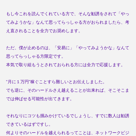
勝手に
卓上カレンダー
南半球
夏
もし今これを読んでくれている方で、そんな勧誘をされて「やっ
てみようかな」なんて思ってらっしゃる方がおられましたら、考
大阪
奈良県
小説
新井カンナ
え直されることを全力でお奨めします。
新商品
海開き
漫才
漫才コンビ
ただ、僕が止めるのは、「安易に」「やってみようかな」なんて
猫
経営
経験
自己投資
芸人
思ってらっしゃる方限定です。
豪州diary
財務
郵便局
本気で取り組もうとされておられる方には全力で応援します。
開運バンジー
“月に１万円”稼ぐことすら難しいとお伝えしました。
でも逆に、そのハードルさえ越えることが出来れば、そこそこま
では伸ばせる可能性が出てきます。
それなりにコツも掴みかけているでしょうし、すでに数人は勧誘
できているはずですし。
何よりそのハードルを越えられるってことは、ネットワークビジ