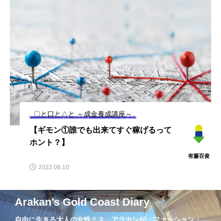
〇と口と△と ～成金養成講座～
【ギモン①誰でも出来てすぐ稼げるって
ホント？】
有藤百俊
2022.06.10
Arakan’s Gold Coast Diary
自由に生きる大人の女性ミス アラカンが、ファッション・