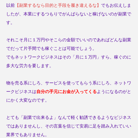
オーストラリア
カレンダー
以前
【副業するなら目的と手段を履き違えるな】
でもお伝えしま
したが、本業にするつもりでがんばらないと稼げないのが副業で
ケミストウエアーハウス
ゲートナンバー
す。
ゴールドコースト
スキマ時間
トカゲ
それこそ月に１万円やそこらの金額でいいのであればどんな副業
ナイトマーケット
ネコ
ネタ動画
でだって片手間でも稼ぐことは可能でしょう。
ネットワークビジネス
ハルくん
バンジー
でもネットワークビジネスはその「月に１万円」すら、稼ぐのに
多大な労力を要します。
パションフルーツ
ビーチ
フライングスター風水
ブラックスワン
物を売る系にしろ、サービスを使ってもらう系にしろ、ネットワ
ークビジネスは
自分の手元にお金が入ってくる
ようになるのがと
マル
ミスアラカン
メイくん
にかく大変なのです。
ラウンドアバウト
ルナ
ロリキートチャン
とても「副業で出来るよ」なんて軽く勧誘できるようなビジネス
二色の浜
便利
保護猫
保護猫活動
ではありませんし、その言葉を信じて安易に足を踏み入れていい
業界でもありません。
信貴山
修学旅行
副業
動物