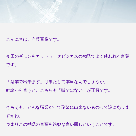
するX氏
ン
有藤百俊
ゲート
ンバー
2023.05.22
2023.02.04
こんにちは。有藤百俊です。
TAG LIST
今回のギモンもネットワークビジネスの勧誘でよく使われる言葉
2023年
2024年
Farmers market
です。
Lime
M-1
Mother’s Day
「副業で出来ます」は果たして本当なんでしょうか。
SOOOOO!!STORE
お笑い
お金
結論から言うと、こちらも「噓ではない」が正解です。
すっと立つずっと２か月カレンダー
そもそも、どんな職業だって副業に出来ないものって逆にありま
せんどう らっぽ
せんどう らっぽ、小説
すかね。
つまりこの勧誘の言葉も絶妙な言い回しということです。
アドバイザー
インボイス制度