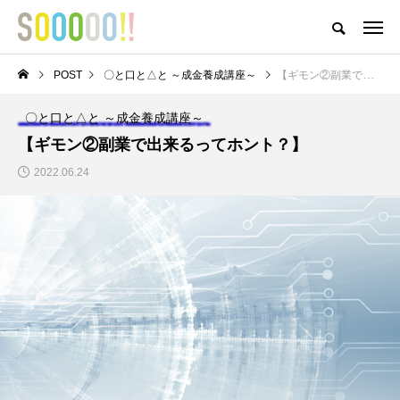
おどろきとおもしろさとおもいがつまったアイテムが揃うストア
POST
〇と口と△と ～成金養成講座～
【ギモン②副業で出来るってホント？】
HOME
ABOUT
MEMBER
POST
NEWS
PRIVACY POLI
〇と口と△と ～成金養成講座～
NEW POST
【ギモン②副業で出来るってホント？】
2022.06.24
〇と口と△と ～成金養成
ゲートナンバーのM-1王
講座～
者への道への道
【インボイスって結局
M-1グランプリ2022予
どうなの？】 ⑥どう
選結果報告