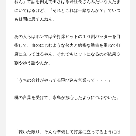
ねん』て話を例えで出さはる若社長さんみたいな人たま
するX氏
にいてはるけど、『それとこれは一緒なんか？』ていつ
ン
有藤百俊
ゲート
ンバー
2023.05.22
2023.02.04
も疑問に思てんねん。
あの人らはホンマは全打席ヒットの１０割バッターを目
TAG LIST
指して、血のにじむような努力と綿密な準備を重ねて打
席に立ってはるやん。それでもヒットになるのが結果３
2023年
2024年
Farmers market
割やゆう話やんか」
Lime
M-1
Mother’s Day
「うちの会社がやってる飛び込み営業って・・・」
SOOOOO!!STORE
お笑い
お金
桃の言葉を受けて、永島が放心したようにつぶやいた。
すっと立つずっと２か月カレンダー
せんどう らっぽ
せんどう らっぽ、小説
アドバイザー
インボイス制度
「聴いた限り、そんな準備して打席に立ってるようには