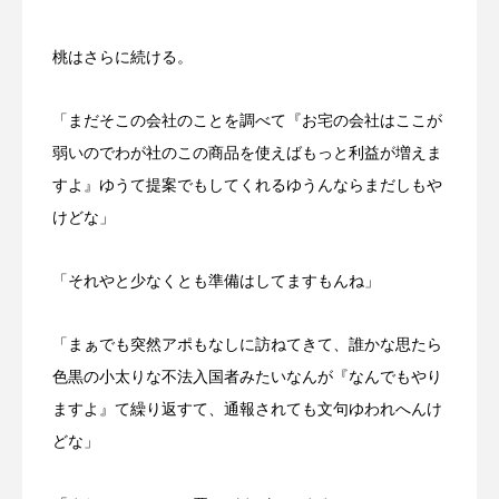
勝手に
卓上カレンダー
南半球
夏
桃はさらに続ける。
大阪
奈良県
小説
新井カンナ
「まだそこの会社のことを調べて『お宅の会社はここが
新商品
海開き
漫才
漫才コンビ
弱いのでわが社のこの商品を使えばもっと利益が増えま
猫
経営
経験
自己投資
芸人
すよ』ゆうて提案でもしてくれるゆうんならまだしもや
けどな」
豪州diary
財務
郵便局
開運バンジー
「それやと少なくとも準備はしてますもんね」
「まぁでも突然アポもなしに訪ねてきて、誰かな思たら
色黒の小太りな不法入国者みたいなんが『なんでもやり
ますよ』て繰り返すて、通報されても文句ゆわれへんけ
どな」