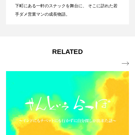
第三章 営業 15
2023.10.29
下町にある一軒のスナックを舞台に、 そこに訪れた若
手ダメ営業マンの成長物語。
RELATED
