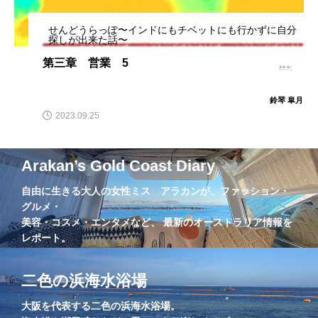
せんどうらっぽ〜インドにもチベットにも行かずに自分
探しが出来た話〜
第三章 営業 5
鈴琴 皐月
2023.09.25
Arakan’s Gold Coast Diary
自由に生きる大人の女性ミス アラカンが、ファッション・
グルメ・
美容・コスメ・エンタメなど、 最新のオーストラリア情報を
レポート。
二色の浜海水浴場
大阪を代表する二色の浜海水浴場。