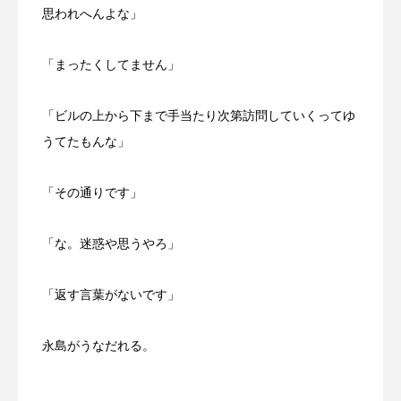
オーストラリア
カレンダー
思われへんよな」
ケミストウエアーハウス
ゲートナンバー
「まったくしてません」
ゴールドコースト
スキマ時間
トカゲ
「ビルの上から下まで手当たり次第訪問していくってゆ
ナイトマーケット
ネコ
ネタ動画
うてたもんな」
ネットワークビジネス
ハルくん
バンジー
「その通りです」
パションフルーツ
ビーチ
フライングスター風水
ブラックスワン
「な。迷惑や思うやろ」
マル
ミスアラカン
メイくん
「返す言葉がないです」
ラウンドアバウト
ルナ
ロリキートチャン
永島がうなだれる。
二色の浜
便利
保護猫
保護猫活動
信貴山
修学旅行
副業
動物