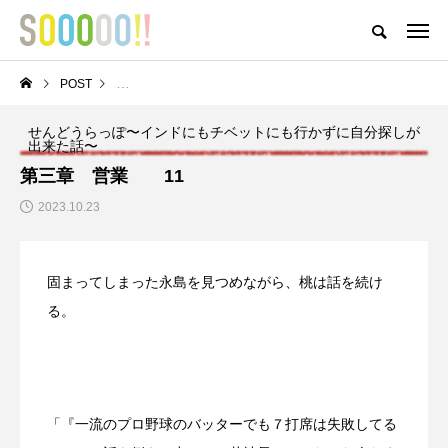
おどろきとおもしろさとおもいがつまったアイテムが揃うストア
POST
せんどうらっぽ〜インドにもチベットにも行かずに自分探し
HOME
ABOUT
MEMBER
POST
NEWS
PRIVACY POLI
せんどうらっぽ〜インドにもチベットにも行かずに自分探しが
出来た話〜
NEW POST
第三章 営業 11
2023.10.23
〇と口と△と ～成金養成
ゲートナンバーのM-1王
講座～
者への道への道
固まってしまった永島を見つめながら、桃は話を続け
る。
「『一流のプロ野球のバッターでも７打席は失敗してる
【インボイスって結局
M-1グランプリ2022予
どうなの？】 ⑥どう
選結果報告