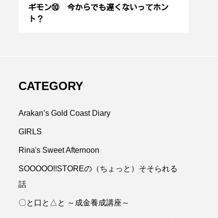
9
ギモン⑩ 今からでも遅くないってホン
2留
【ゴールドコーストの
ト？
回 【エピソー
ダブルレインボー！】
ーちゃん】
2024.06.07
瑞田モモ
.11.02
CATEGORY
Arakan’s Gold Coast Diary
GIRLS
Rina's Sweet Afternoon
SOOOOO!!STOREの（ちょっと）そそられる
OOOO!!STORE
お笑い
話
〇と口と△と ～成金養成講座～
アドバイザー