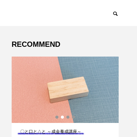
RECOMMEND
とゆかいなにゃん
Arakan’s Gold 
ち ～保護猫支援
Diary
～

〇と口と△と ～成金養成講座～
ゲー