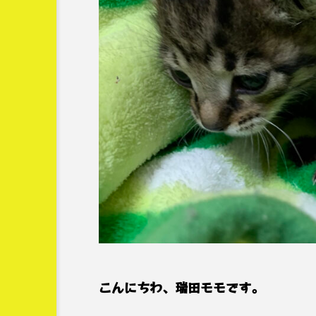
すっと立つずっと２か月カ
ドコーストの
【インボイスって結局
インボー！】
どうなの？】 ⑥どう
するX氏
新井カンナ
7
2023.05.22
2023年
2024年
Fa
こんにちわ、瑞田モモです。
お金
すっと立つずっと２