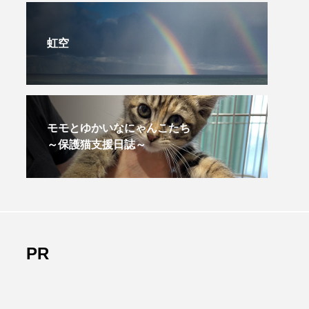
虹空
モモとゆかいなにゃんこたち
～保護猫支援日誌～
PR