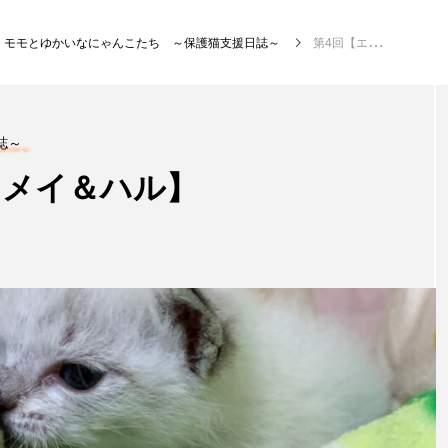
モモとゆかいなにゃんこたち ～保護猫支援日誌～
第4回【エピソード メイ＆ハル】
NEW POST
誌～
 メイ＆ハル】
金養
ゲートナンバーのM-1
モモ
王者への道への道
こた
日誌
ゲートナンバーのM-1王者への道への道