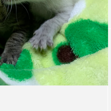
レンダー
ゲートナンバーのM-1挑戦密着リポート【
M-1グランプリ2022予選
月13日 12時35分】
第２５
結果報告
ド ま
有藤百俊
ゲートナン
バー
2023.02.04
2023
TAG LIST
rmers market
Lime
M-1
Mother’s Day
SO
か月カレンダー
せんどう らっぽ
せんどう らっぽ、小説