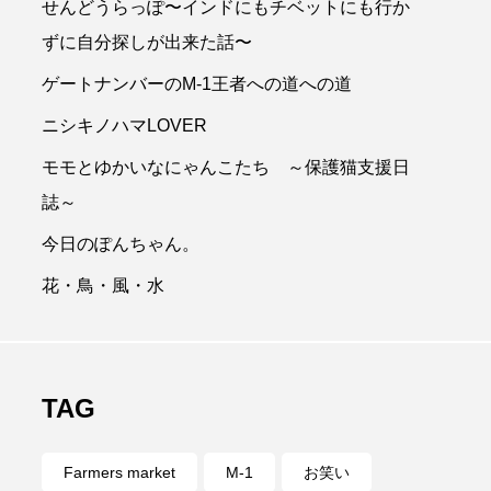
せんどうらっぽ〜インドにもチベットにも行か
トナンバー
ずに自分探しが出来た話〜
画
ゲートナンバーのM-1王者への道への道
フライングスター風水
ニシキノハマLOVER
ロリキートチャン
モモとゆかいなにゃんこたち ～保護猫支援日
動物
勝手に
誌～
今日のぽんちゃん。
新商品
海開き
花・鳥・風・水
y
財務
郵便局
TAG
Farmers market
M-1
お笑い