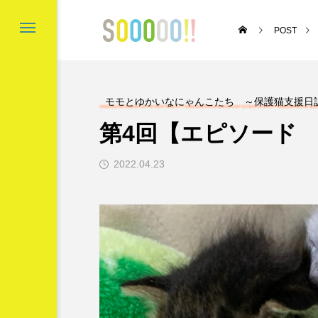
POST
モモとゆかいなにゃんこたち ～保護猫支援日
第4回【エピソード
’s Gold Coast
〇と口と△と ～成
成講座～
2022.04.23

スポンサーリンク