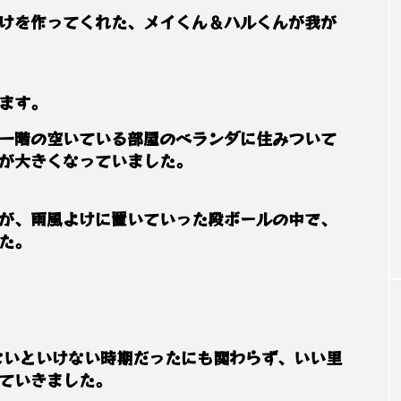
ラリア
カレンダー
ケミストウエアーハウス
ゲー
けを作ってくれた、メイくん＆ハルくんが我が
時間
トカゲ
ナイトマーケット
ネコ
ネタ動
ルくん
バンジー
パションフルーツ
ビーチ
ます。
ミスアラカン
メイくん
ラウンドアバウト
ルナ
一階の空いている部屋のベランダに住みついて
が大きくなっていました。
護猫
保護猫活動
信貴山
修学旅行
副業
夏
大阪
奈良県
小説
新井カンナ
が、雨風よけに置いていった段ボールの中で、
た。
猫
経営
経験
自己投資
芸人
豪州diar
ないといけない時期だったにも関わらず、いい里
ていきました。