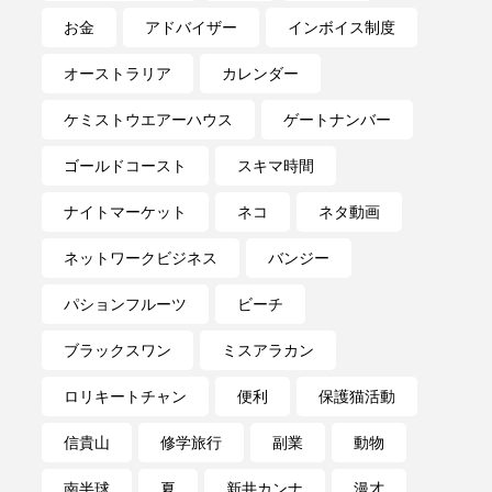
お金
アドバイザー
インボイス制度
オーストラリア
カレンダー
ケミストウエアーハウス
ゲートナンバー
ゴールドコースト
スキマ時間
ナイトマーケット
ネコ
ネタ動画
ネットワークビジネス
バンジー
パションフルーツ
ビーチ
ブラックスワン
ミスアラカン
ロリキートチャン
便利
保護猫活動
信貴山
修学旅行
副業
動物
南半球
夏
新井カンナ
漫才