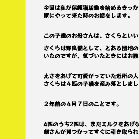
インボイス制度
オースト
今回は私が保護猫活動を始めるきっか
家にやって来た時のお話をします。
ゴールドコースト
スキマ
ネットワークビジネス
ハ
この子達のお母さんは、さくらといい
ブラックスワン
マル
さくらは野良猫として、とある団地の
いたのですが、気づいたときにはお腹
二色の浜
便利
保
卓上カレンダー
南半球
えさをあげて可愛がっていた近所の人
さくらは４匹の子猫を産み落としまし
漫才
漫才コンビ
開運バンジー
２年前の４月７日のことです。
4匹のうち2匹は、まだミルクをあげ
親さんが見つかってすぐに引き取られ